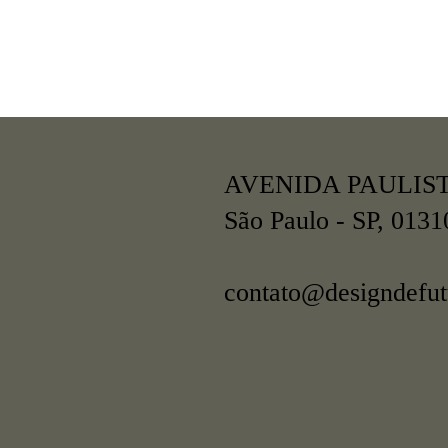
AVENIDA PAULISTA
São Paulo - SP, 0131
contato@designdefut