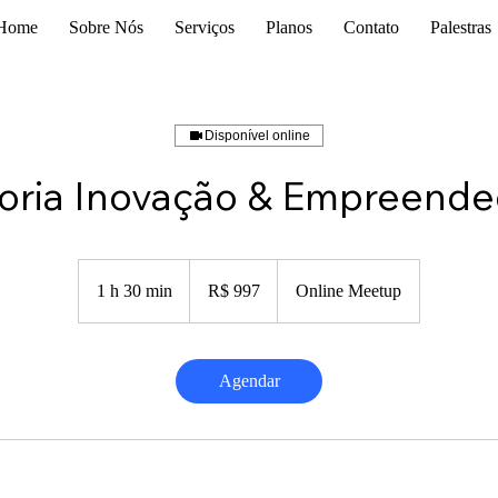
Home
Sobre Nós
Serviços
Planos
Contato
Palestras
Disponível online
oria Inovação & Empreend
997
Reais
1 h 30 min
1
R$ 997
Online Meetup
brasileiros
3
0
m
Agendar
i
n