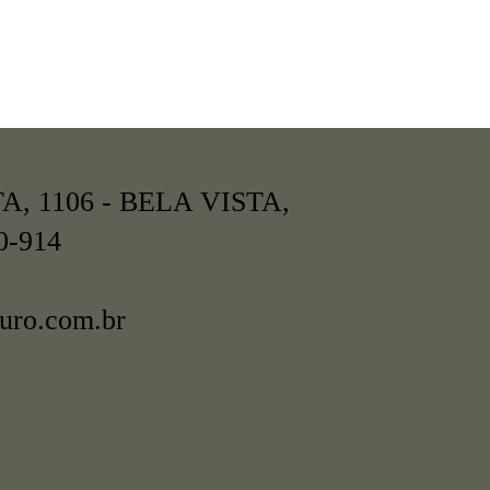
, 1106 - BELA VISTA,
0-914
uro.com.br